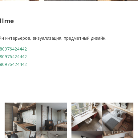
llme
йн интерьеров, визуализация, предметный дизайн.
80976424442
80976424442
80976424442