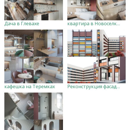
Дача в Глевахе
квартира в Новоселках
кафешка на Теремках
Реконструкция фасадов Национального института рака